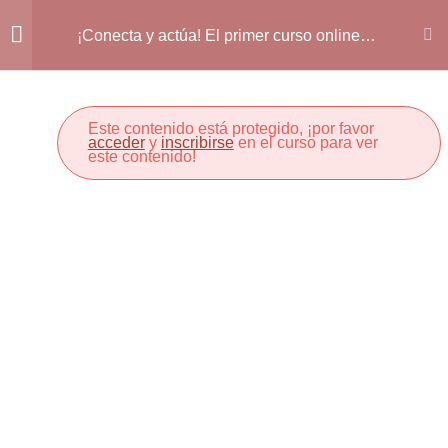
Inicio
Mis recursos
¡Conecta y actúa! El primer curso online
¡Conecta y actúa! El primer curso online sobre ODS en
sobre ODS en educación de docentes para
docentes
educación de docentes para docentes
1.PRESENTACIÓN
1
Este contenido está protegido, ¡por favor
acceder
y
inscribirse
en el curso para ver
este contenido!
CANAL TELEGRAM
1
2.MARCO TEÓRICO
8
3.MARCO LEGAL
3
4.OBJETIVOS DE
18
DESARROLLO
SOSTENIBLE: