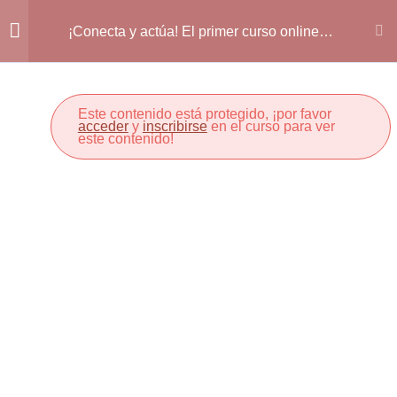
Inicio
Mis recursos
¡Conecta y actúa! El primer curso online
¡Conecta y actúa! El primer curso online sobre ODS en
sobre ODS en educación de docentes para
docentes
educación de docentes para docentes
1.PRESENTACIÓN
1
Este contenido está protegido, ¡por favor
acceder
y
inscribirse
en el curso para ver
este contenido!
CANAL TELEGRAM
1
2.MARCO TEÓRICO
8
3.MARCO LEGAL
3
4.OBJETIVOS DE
18
DESARROLLO
SOSTENIBLE: