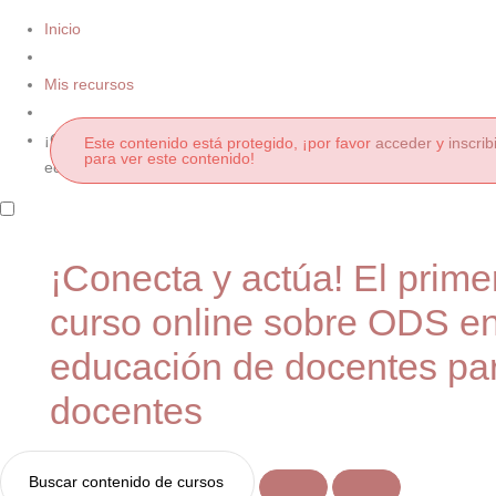
Inicio
Mis recursos
¡Conecta y actúa! El primer curso online sobre ODS en
Este contenido está protegido, ¡por favor
acceder
y
inscrib
para ver este contenido!
educación de docentes para docentes
¡Conecta y actúa! El prime
curso online sobre ODS e
educación de docentes pa
docentes